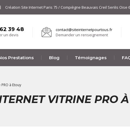
Création Site Internet Paris 75 / Compiègne Beauvais Creil Senlis Oise 
 62 39 48
contact@siteinternetpourtous.fr
r un devis
Demander un renseignement
Nos Prestations
Blog
Témoignages
FA
ne PRO à Etouy
NTERNET VITRINE PRO 